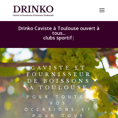
Drinko Caviste à Toulouse ouvert à
tous...
clubs sportifs...
|
Lecteur
vidéo
CAVISTE ET
FOURNISSEUR
DE BOISSONS
À TOULOUSE
POUR TOUTES
VOS
OCCASIONS ET
POUR TOUS