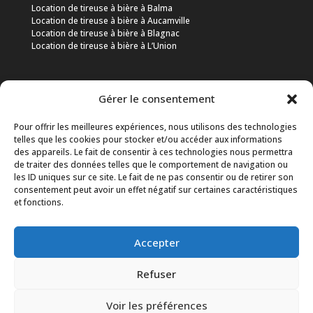
Location de tireuse à bière à Balma
Location de tireuse à bière à Aucamville
Location de tireuse à bière à Blagnac
Location de tireuse à bière à L’Union
Gérer le consentement
Pour offrir les meilleures expériences, nous utilisons des technologies
Particuliers
Professionnels
Associations
telles que les cookies pour stocker et/ou accéder aux informations
Mentions légales
Politique de cookies (UE)
des appareils. Le fait de consentir à ces technologies nous permettra
de traiter des données telles que le comportement de navigation ou
les ID uniques sur ce site. Le fait de ne pas consentir ou de retirer son
© 2025 SARLU DRINKO CASH. Tous droits réservés.
consentement peut avoir un effet négatif sur certaines caractéristiques
et fonctions.
Accepter
Refuser
Voir les préférences