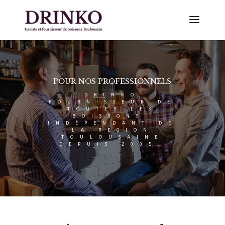
POUR NOS PROFESSIONNELS
DRINKO
FOURNISSEUR DE
TOUTES LES
BOISSONS.
INDÉPENDANT DE
LA REGION
TOULOUSAINE
DEPUIS 2005.