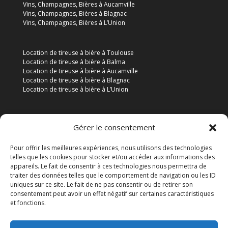
Vins, Champagnes, Bières à Aucamville
Vins, Champagnes, Bières à Blagnac
Vins, Champagnes, Bières à L’Union
Location de tireuse à bière à Toulouse
Location de tireuse à bière à Balma
Location de tireuse à bière à Aucamville
Location de tireuse à bière à Blagnac
Location de tireuse à bière à L’Union
Gérer le consentement
Pour offrir les meilleures expériences, nous utilisons des technologies
Particuliers
Professionnels
Associations
telles que les cookies pour stocker et/ou accéder aux informations des
Mentions légales
Politique de cookies (UE)
appareils. Le fait de consentir à ces technologies nous permettra de
traiter des données telles que le comportement de navigation ou les ID
uniques sur ce site. Le fait de ne pas consentir ou de retirer son
© 2025 SARLU DRINKO CASH. Tous droits réservés.
consentement peut avoir un effet négatif sur certaines caractéristiques
et fonctions.